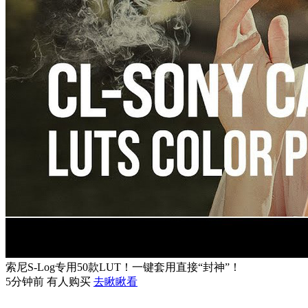
索尼S-Log专用50款LUT！一键套用直接“封神”！
5分钟前 有人购买
去瞅瞅看