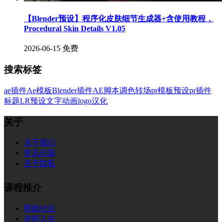
【Blender预设】程序化皮肤细节生成器+含使用教程，
Procedural Skin Details V1.05
2026-06-15
免费
搜索标签
ae插件
Ae模板
Blender插件
AE脚本
调色
转场
pr模板
预设
pr插件
标题
LR预设
文字
动画
logo
汉化
关于
关于我们
常见问题
关于隐私
课程推介
帮助社区
讲师入住