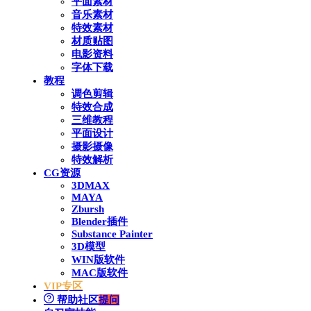
平面素材
音乐素材
特效素材
材质贴图
电影资料
字体下载
教程
调色剪辑
特效合成
三维教程
平面设计
摄影摄像
特效解析
CG资源
3DMAX
MAYA
Zbursh
Blender插件
Substance Painter
3D模型
WIN版软件
MAC版软件
VIP专区
帮助社区
提问