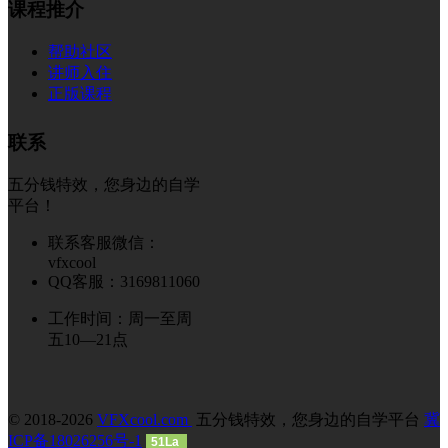
课程推介
帮助社区
讲师入住
正版课程
联系
五分钱特效，您身边的自学
平台！
联系客服微信：
vfxcool
QQ客服：3169811060
工作时间：周一至周
五10—21点
© 2018-2026
VFXcool.com
五分钱特效，您身边的自学平台
冀
ICP备18026256号-1
51La