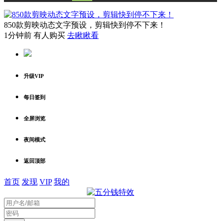
850款剪映动态文字预设，剪辑快到停不下来！
1分钟前 有人购买
去瞅瞅看
升级VIP
每日签到
全屏浏览
夜间模式
返回顶部
首页
发现
VIP
我的