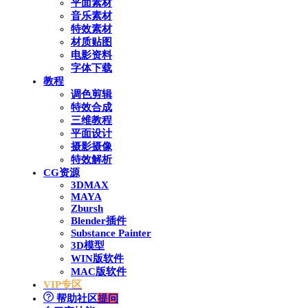
平面素材
音乐素材
特效素材
材质贴图
电影资料
字体下载
教程
调色剪辑
特效合成
三维教程
平面设计
摄影摄像
特效解析
CG资源
3DMAX
MAYA
Zbursh
Blender插件
Substance Painter
3D模型
WIN版软件
MAC版软件
VIP专区
帮助社区
提问