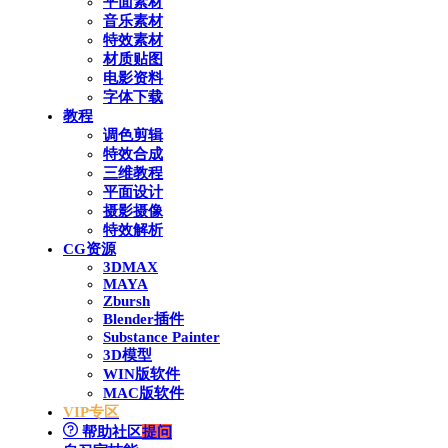
平面素材
音乐素材
特效素材
材质贴图
电影资料
字体下载
教程
调色剪辑
特效合成
三维教程
平面设计
摄影摄像
特效解析
CG资源
3DMAX
MAYA
Zbursh
Blender插件
Substance Painter
3D模型
WIN版软件
MAC版软件
VIP专区
帮助社区
提问