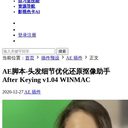
自习室
技能
资源导航
影视色卡
AI
登录
注册
搜索
当前位置：
首页
插件预设
AE 插件
正文
AE脚本-头发细节优化还原抠像助手
After Keying v1.04 WINMAC
2020-12-27
AE 插件