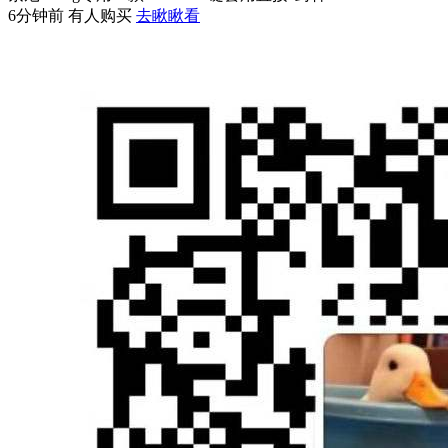
6分钟前 有人购买
去瞅瞅看