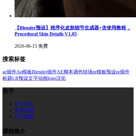
【Blender预设】程序化皮肤细节生成器+含使用教程，
Procedural Skin Details V1.05
2026-06-15
免费
搜索标签
ae插件
Ae模板
Blender插件
AE脚本
调色
转场
pr模板
预设
pr插件
标题
LR预设
文字
动画
logo
汉化
关于
关于我们
常见问题
关于隐私
课程推介