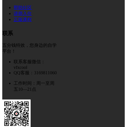
帮助社区
讲师入住
正版课程
联系
五分钱特效，您身边的自学
平台！
联系客服微信：
vfxcool
QQ客服：3169811060
工作时间：周一至周
五10—21点