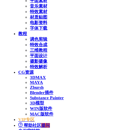
平面素材
音乐素材
特效素材
材质贴图
电影资料
字体下载
教程
调色剪辑
特效合成
三维教程
平面设计
摄影摄像
特效解析
CG资源
3DMAX
MAYA
Zbursh
Blender插件
Substance Painter
3D模型
WIN版软件
MAC版软件
VIP专区
帮助社区
提问