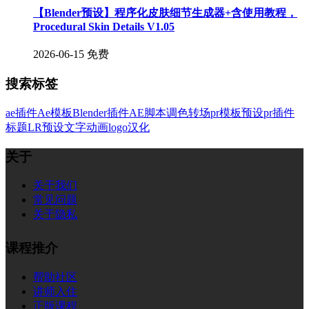
【Blender预设】程序化皮肤细节生成器+含使用教程，
Procedural Skin Details V1.05
2026-06-15
免费
搜索标签
ae插件
Ae模板
Blender插件
AE脚本
调色
转场
pr模板
预设
pr插件
标题
LR预设
文字
动画
logo
汉化
关于
关于我们
常见问题
关于隐私
课程推介
帮助社区
讲师入住
正版课程