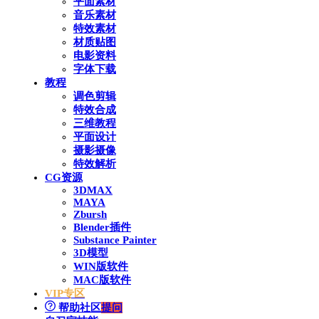
平面素材
音乐素材
特效素材
材质贴图
电影资料
字体下载
教程
调色剪辑
特效合成
三维教程
平面设计
摄影摄像
特效解析
CG资源
3DMAX
MAYA
Zbursh
Blender插件
Substance Painter
3D模型
WIN版软件
MAC版软件
VIP专区
帮助社区
提问