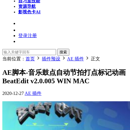
自习室
技能
资源导航
影视色卡
AI
登录
注册
搜索
当前位置：
首页
插件预设
AE 插件
正文
AE脚本-音乐鼓点自动节拍打点标记动画
BeatEdit v2.0.005 WIN MAC
2020-12-27
AE 插件