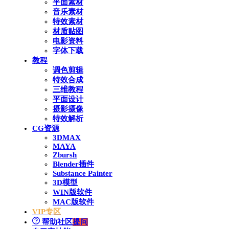
平面素材
音乐素材
特效素材
材质贴图
电影资料
字体下载
教程
调色剪辑
特效合成
三维教程
平面设计
摄影摄像
特效解析
CG资源
3DMAX
MAYA
Zbursh
Blender插件
Substance Painter
3D模型
WIN版软件
MAC版软件
VIP专区
帮助社区
提问