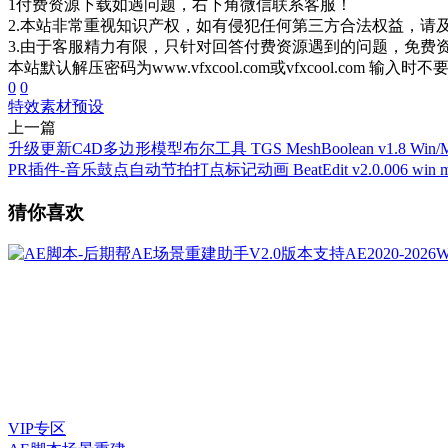
1付费资源下载如遇问题，右下角微信联系客服！
2.本站非常重视知识产权，如有侵犯任何第三方合法权益，请
3.由于客服精力有限，只针对回答付费资源遇到的问题，免费
本站默认解压密码为www.vfxcool.com或vfxcool.com 输入时
0
0
特效素材
预设
上一篇
升级更新C4D多边形模型布尔工具 TGS MeshBoolean v1.8 Win/M
PR插件-音乐鼓点自动节拍打点标记动画 BeatEdit v2.0.006 win m
猜你喜欢
VIP专区