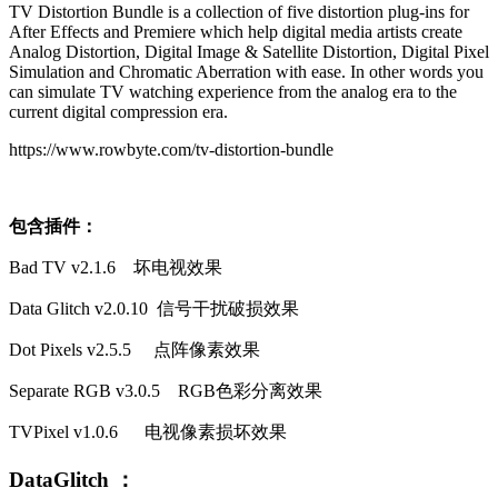
TV Distortion Bundle is a collection of five distortion plug-ins for
After Effects and Premiere which help digital media artists create
Analog Distortion, Digital Image & Satellite Distortion, Digital Pixel
Simulation and Chromatic Aberration with ease. In other words you
can simulate TV watching experience from the analog era to the
current digital compression era.
https://www.rowbyte.com/tv-distortion-bundle
包含插件：
Bad TV v2.1.6 坏电视效果
Data Glitch v2.0.10 信号干扰破损效果
Dot Pixels v2.5.5 点阵像素效果
Separate RGB v3.0.5 RGB色彩分离效果
TVPixel v1.0.6 电视像素损坏效果
DataGlitch ：