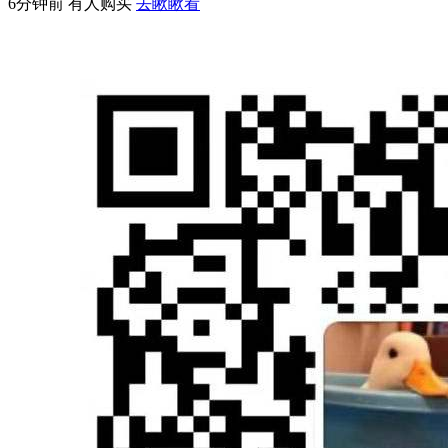
6分钟前 有人购买
去瞅瞅看