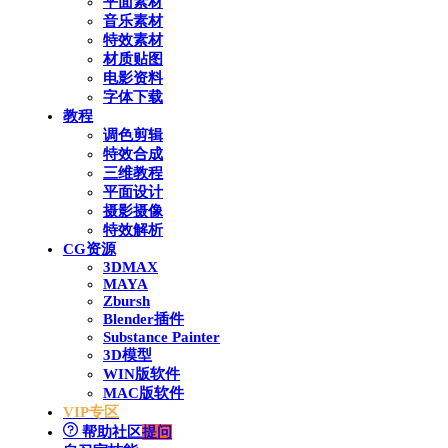
平面素材
音乐素材
特效素材
材质贴图
电影资料
字体下载
教程
调色剪辑
特效合成
三维教程
平面设计
摄影摄像
特效解析
CG资源
3DMAX
MAYA
Zbursh
Blender插件
Substance Painter
3D模型
WIN版软件
MAC版软件
VIP专区
帮助社区
提问