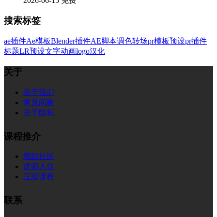
2026-06-15
免费
搜索标签
ae插件
Ae模板
Blender插件
AE脚本
调色
转场
pr模板
预设
pr插件
标题
LR预设
文字
动画
logo
汉化
关于
关于我们
常见问题
关于隐私
课程推介
帮助社区
讲师入住
正版课程
联系