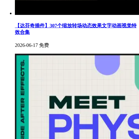
【达芬奇插件】307个缩放转场动态效果文字动画视觉特
效合集
2026-06-17
免费