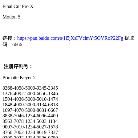
Final Cut Pro X
Motion 5
链接：
https://pan.baidu.com/s/1l5jXsFVclmYt5OVRoP22Fg
提取
码：6666
注册序列号：
Primatte Keyer 5
8368-4058-5000-9345-3345
1376-4092-5000-6656-1346
1504-4036-5000-5010-1474
1848-4000-5000-9134-6818
1697-4070-5000-8631-6667
8838-7046-1234-6096-4409
8563-7078-1234-5603-1134
9007-7010-1234-5027-1578
8766-7062-1234-8619-7337
9209-7032-1234-9896-0780