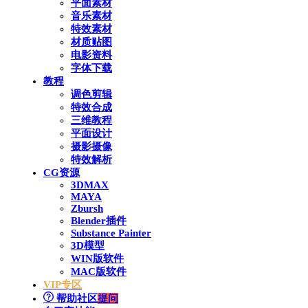
平面素材
音乐素材
特效素材
材质贴图
电影资料
字体下载
教程
调色剪辑
特效合成
三维教程
平面设计
摄影摄像
特效解析
CG资源
3DMAX
MAYA
Zbursh
Blender插件
Substance Painter
3D模型
WIN版软件
MAC版软件
VIP专区
帮助社区
提问