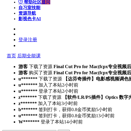
帮助社区
提问
自习室
技能
资源导航
影视色卡
AI
登录
注册
首页
后期全能课
游客
下载了资源
Final Cut Pro for Mac(fcpx专业视
游客
购买了资源
Final Cut Pro for Mac(fcpx专业视
u*******
下载了资源
【达芬奇插件】电影感视频调色插件 PFA 
u*******
加入了本站
2小时前
u*******
登录了本站
2小时前
z*******
下载了资源
【软件/LR/PS插件】Optics 数
z*******
加入了本站
3小时前
b*******
签到打卡，获得0.8金币奖励
5小时前
u*******
签到打卡，获得0.8金币奖励
13小时前
W*******
登录了本站
14小时前