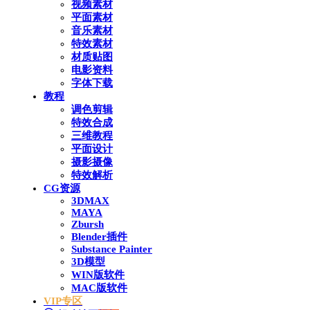
视频素材
平面素材
音乐素材
特效素材
材质贴图
电影资料
字体下载
教程
调色剪辑
特效合成
三维教程
平面设计
摄影摄像
特效解析
CG资源
3DMAX
MAYA
Zbursh
Blender插件
Substance Painter
3D模型
WIN版软件
MAC版软件
VIP专区