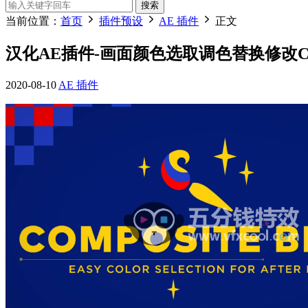
搜索
当前位置：
首页
插件预设
AE 插件
正文
汉化AE插件-画面颜色选取调色替换修改Compos
2020-08-10
AE 插件