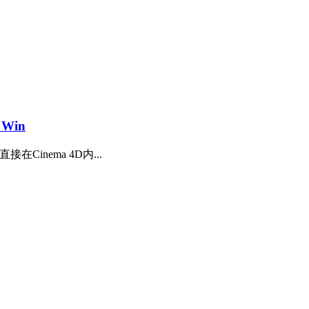
 Win
在Cinema 4D内...