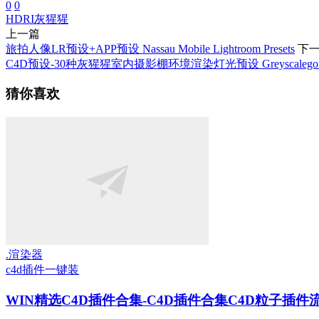
0
0
HDRI
灰猩猩
上一篇
旅拍人像LR预设+APP预设 Nassau Mobile Lightroom Presets
下
C4D预设-30种灰猩猩室内摄影棚环境渲染灯光预设 Greyscalegorilla – Are
猜你喜欢
.渲染器
c4d插件一键装
WIN精选
C4D插件合集-C4D插件合集C4D粒子插件