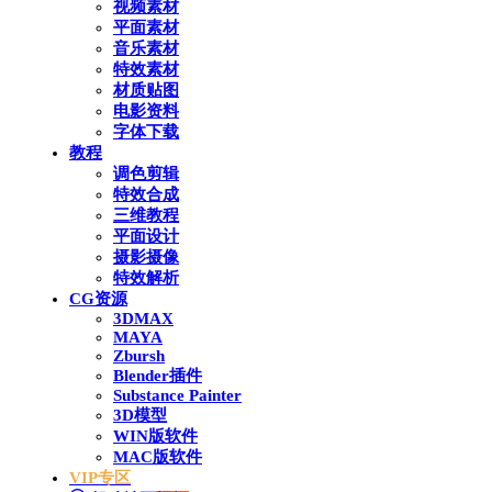
视频素材
平面素材
音乐素材
特效素材
材质贴图
电影资料
字体下载
教程
调色剪辑
特效合成
三维教程
平面设计
摄影摄像
特效解析
CG资源
3DMAX
MAYA
Zbursh
Blender插件
Substance Painter
3D模型
WIN版软件
MAC版软件
VIP专区