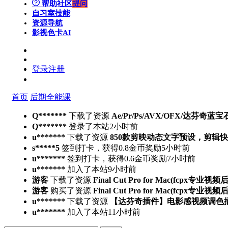
帮助社区
提问
自习室
技能
资源导航
影视色卡
AI
登录
注册
首页
后期全能课
Q*******
下载了资源
Ae/Pr/Ps/AVX/OFX/达芬奇蓝宝
Q*******
登录了本站
2小时前
u*******
下载了资源
850款剪映动态文字预设，剪辑
s*****5
签到打卡，获得0.8金币奖励
5小时前
u*******
签到打卡，获得0.6金币奖励
7小时前
u*******
加入了本站
9小时前
游客
下载了资源
Final Cut Pro for Mac(fcpx专业视
游客
购买了资源
Final Cut Pro for Mac(fcpx专业视
u*******
下载了资源
【达芬奇插件】电影感视频调色插件 PFA 
u*******
加入了本站
11小时前