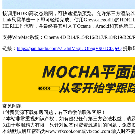
接调用HDRI高动态贴图，可快速渲染预览。允许第三方渲染器通过其直
Link只需单击一下即可轻松完成。使用Greyscalegorilla的HD
HDRI工作流程，并最终将其引入了Octane，Arnold和其他第
支持Win/Mac系统：Cinema 4D R14/R15/R16/R17/R18/R19/R20/
链接：
https://pan.baidu.com/s/12tntMaqLIObagV90TCbQeQ
提取码
常见问题
1付费资源下载如遇问题，右下角微信联系客服！
2.本站非常重视知识产权，如有侵犯任何第三方合法权益，请
3.由于客服精力有限，只针对回答付费资源遇到的问题，免费
本站默认解压密码为www.vfxcool.com或vfxcool.com 输入时