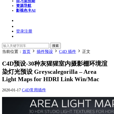
自习室
技能
资源导航
影视色卡
AI
登录
注册
搜索
当前位置：
首页
插件预设
C4D 插件
正文
C4D预设-30种灰猩猩室内摄影棚环境渲
染灯光预设 Greyscalegorilla – Area
Light Maps for HDRI Link Win/Mac
2020-01-17
C4D常用插件