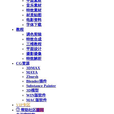
平面素材
音乐素材
特效素材
材质贴图
电影资料
字体下载
教程
调色剪辑
特效合成
三维教程
平面设计
摄影摄像
特效解析
CG资源
3DMAX
MAYA
Zbursh
Blender插件
Substance Painter
3D模型
WIN版软件
MAC版软件
VIP专区
帮助社区
提问