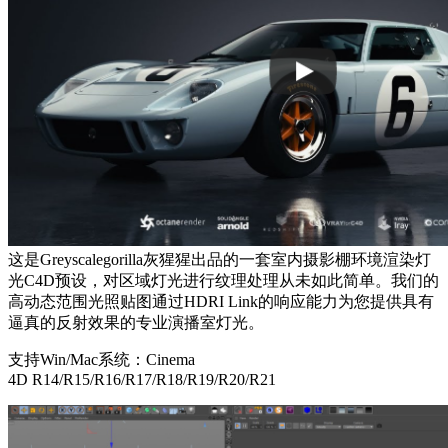
这是Greyscalegorilla灰猩猩出品的一套室内摄影棚环境渲染灯
光C4D预设，对区域灯光进行纹理处理从未如此简单。我们的
高动态范围光照贴图通过HDRI Link的响应能力为您提供具有
逼真的反射效果的专业演播室灯光。
支持Win/Mac系统：Cinema
4D R14/R15/R16/R17/R18/R19/R20/R21