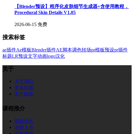
【Blender预设】程序化皮肤细节生成器+含使用教程，
Procedural Skin Details V1.05
2026-06-15
免费
搜索标签
ae插件
Ae模板
Blender插件
AE脚本
调色
转场
pr模板
预设
pr插件
标题
LR预设
文字
动画
logo
汉化
关于
关于我们
常见问题
关于隐私
课程推介
帮助社区
讲师入住
正版课程