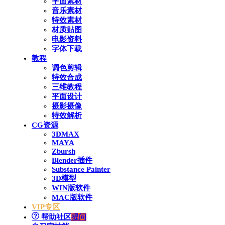
平面素材
音乐素材
特效素材
材质贴图
电影资料
字体下载
教程
调色剪辑
特效合成
三维教程
平面设计
摄影摄像
特效解析
CG资源
3DMAX
MAYA
Zbursh
Blender插件
Substance Painter
3D模型
WIN版软件
MAC版软件
VIP专区
帮助社区
提问