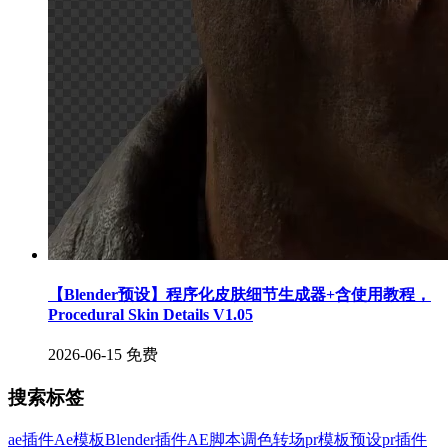
【Blender预设】程序化皮肤细节生成器+含使用教程，
Procedural Skin Details V1.05
2026-06-15
免费
搜索标签
ae插件
Ae模板
Blender插件
AE脚本
调色
转场
pr模板
预设
pr插件