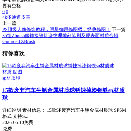
要有空格
0
0
4k多通道
皮革
上一篇
PS顶级人像修饰教程，明星御用修图师，经典修图！
下一篇
35组Zbursh服饰接缝针迹纹理雕刻笔刷及硬表面材质合辑
Gumroad ZBrush
猜你喜欢
材质.贴图
sp材质球
15款废弃汽车生锈金属材质球锈蚀掉漆钢铁sp材质
球
详细说明 素材信息： 15款SP废弃汽车生锈金属材质球 SPSM
格式 支持S...
2026-06-10
免费
免费