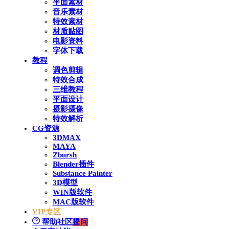
平面素材
音乐素材
特效素材
材质贴图
电影资料
字体下载
教程
调色剪辑
特效合成
三维教程
平面设计
摄影摄像
特效解析
CG资源
3DMAX
MAYA
Zbursh
Blender插件
Substance Painter
3D模型
WIN版软件
MAC版软件
VIP专区
帮助社区
提问