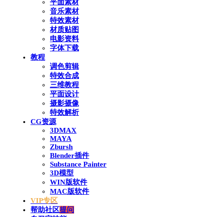
平面素材
音乐素材
特效素材
材质贴图
电影资料
字体下载
教程
调色剪辑
特效合成
三维教程
平面设计
摄影摄像
特效解析
CG资源
3DMAX
MAYA
Zbursh
Blender插件
Substance Painter
3D模型
WIN版软件
MAC版软件
VIP专区
帮助社区
提问