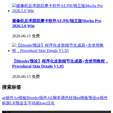
摄像机反求跟踪摩卡软件AE/PR/独立版Mocha Pro
2026.5.0 Win
2026-06-15
免费
【Blender预设】程序化皮肤细节生成器+含使用教程，
Procedural Skin Details V1.05
2026-06-15
免费
搜索标签
ae插件
Ae模板
Blender插件
AE脚本
调色
转场
pr模板
预设
pr插件
标题
LR预设
文字
动画
logo
汉化