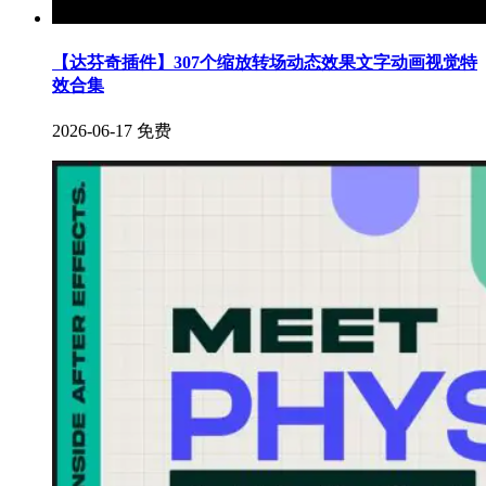
【达芬奇插件】307个缩放转场动态效果文字动画视觉特
效合集
2026-06-17
免费