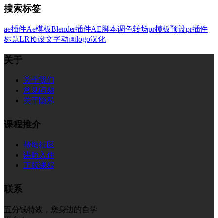
搜索标签
ae插件
Ae模板
Blender插件
AE脚本
调色
转场
pr模板
预设
pr插件
标题
LR预设
文字
动画
logo
汉化
关于
关于我们
常见问题
关于隐私
课程推介
帮助社区
讲师入住
正版课程
联系
五分钱特效，您身边的自学