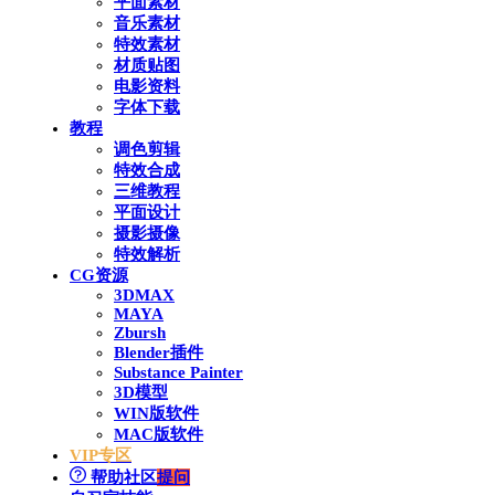
平面素材
音乐素材
特效素材
材质贴图
电影资料
字体下载
教程
调色剪辑
特效合成
三维教程
平面设计
摄影摄像
特效解析
CG资源
3DMAX
MAYA
Zbursh
Blender插件
Substance Painter
3D模型
WIN版软件
MAC版软件
VIP专区
帮助社区
提问