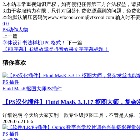
2.本站非常重视知识产权，如有侵犯任何第三方合法权益，请
3.由于客服精力有限，只针对回答付费资源遇到的问题，免费
本站默认解压密码为www.vfxcool.com或vfxcool.com 输入时
0
0
PS动作
人物
上一篇
字体设计书法样机JPG格式！
下一篇
【PR字幕】42组故障类抖音效果文字字幕标题！
猜你喜欢
PS 插件
Fluid MasK抠图大师
PS插件
【PS汉化插件】Fluid MasK 3.3.17 抠图大
详细说明 今天给大家安利一款专业级抠图工具，不管是人像、宠
2026-05-21
6.6
PS 插件