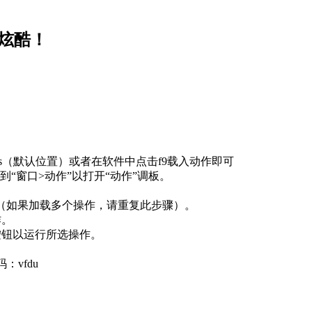
炫酷！
 Photoshop Actions（默认位置）或者在软件中点击f9载入动作即可
者只需转到“窗口>动作”以打开“动作”调板。
载”（如果加载多个操作，请重复此步骤）。
作。
按钮以运行所选操作。
：vfdu