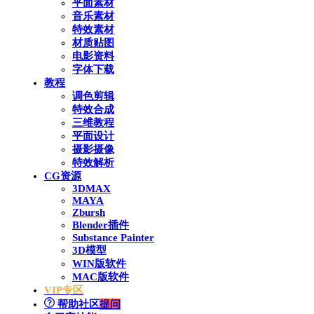
平面素材
音乐素材
特效素材
材质贴图
电影资料
字体下载
教程
调色剪辑
特效合成
三维教程
平面设计
摄影摄像
特效解析
CG资源
3DMAX
MAYA
Zbursh
Blender插件
Substance Painter
3D模型
WIN版软件
MAC版软件
VIP专区
帮助社区
提问