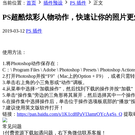
当前位置：
首页
插件预设
PS 插件
正文
PS超酷炫彩人物动作，快速让你的照片更
2019-03-12
PS 插件
使用方法：
1.将Photoshop动作保存在：
C：\ Program Files \ Adob​​e \ Photoshop \ Presets \
2.打开Photoshop并按“F9”（Mac上的Option + F9），或
3.单击右上角的小三角形或“动作”调板。
4.从菜单中选择>“加载操作”，然后找到下载的操作并按“加
5.单击“操作集”旁边的三角形将其展开，然后选择其中一个操
6.在操作集中选择操作后，单击位于操作选项板底部的“播放”
7.建议使用英文版软件打开！
链接：
https://pan.baidu.com/s/1K1cd8PaVl3amrOYcAgSs_Q
提取码
常见问题
1付费资源下载如遇问题，右下角微信联系客服！