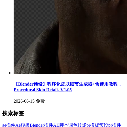
【Blender预设】程序化皮肤细节生成器+含使用教程，
Procedural Skin Details V1.05
2026-06-15
免费
搜索标签
ae插件
Ae模板
Blender插件
AE脚本
调色
转场
pr模板
预设
pr插件