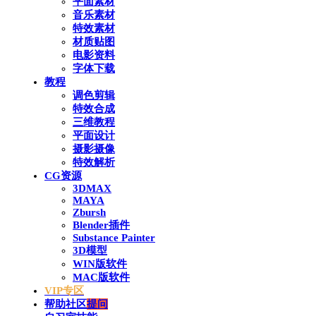
平面素材
音乐素材
特效素材
材质贴图
电影资料
字体下载
教程
调色剪辑
特效合成
三维教程
平面设计
摄影摄像
特效解析
CG资源
3DMAX
MAYA
Zbursh
Blender插件
Substance Painter
3D模型
WIN版软件
MAC版软件
VIP专区
帮助社区
提问