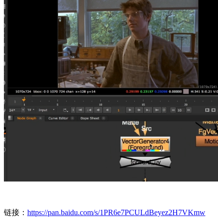
链接：
https://pan.baidu.com/s/1PR6e7PCULdBeyez2H7VKmw