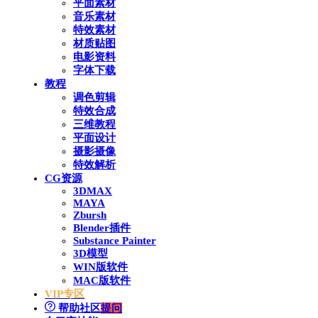
平面素材
音乐素材
特效素材
材质贴图
电影资料
字体下载
教程
调色剪辑
特效合成
三维教程
平面设计
摄影摄像
特效解析
CG资源
3DMAX
MAYA
Zbursh
Blender插件
Substance Painter
3D模型
WIN版软件
MAC版软件
VIP专区
帮助社区
提问