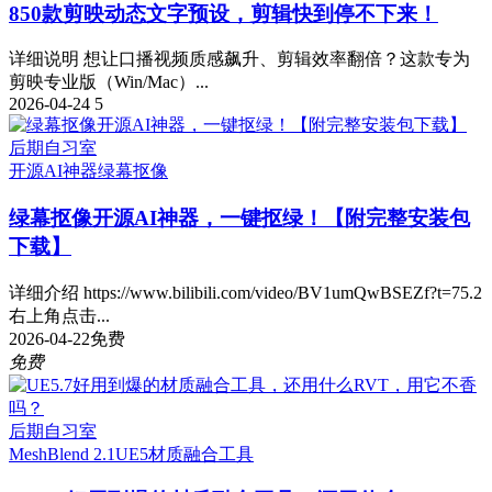
850款剪映动态文字预设，剪辑快到停不下来！
详细说明 想让口播视频质感飙升、剪辑效率翻倍？这款专为
剪映专业版（Win/Mac）...
2026-04-24
5
后期自习室
开源AI神器
绿幕抠像
绿幕抠像开源AI神器，一键抠绿！【附完整安装包
下载】
详细介绍 https://www.bilibili.com/video/BV1umQwBSEZf?t=75.2
右上角点击...
2026-04-22
免费
免费
后期自习室
MeshBlend 2.1
UE5
材质融合工具