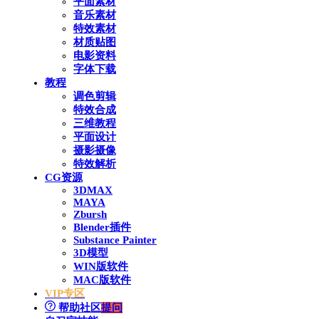
平面素材
音乐素材
特效素材
材质贴图
电影资料
字体下载
教程
调色剪辑
特效合成
三维教程
平面设计
摄影摄像
特效解析
CG资源
3DMAX
MAYA
Zbursh
Blender插件
Substance Painter
3D模型
WIN版软件
MAC版软件
VIP专区
帮助社区
提问