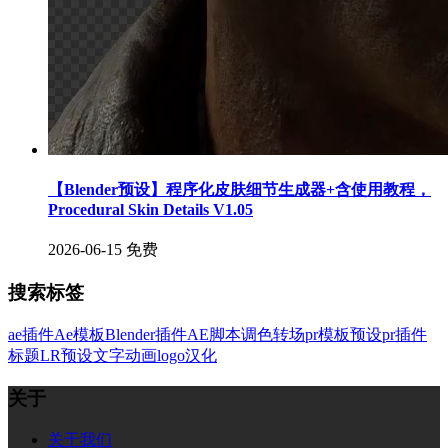
【Blender预设】程序化皮肤细节生成器+含使用教程，
Procedural Skin Details V1.05
2026-06-15
免费
搜索标签
ae插件
Ae模板
Blender插件
AE脚本
调色
转场
pr模板
预设
pr插件
标题
LR预设
文字
动画
logo
汉化
关于
关于我们