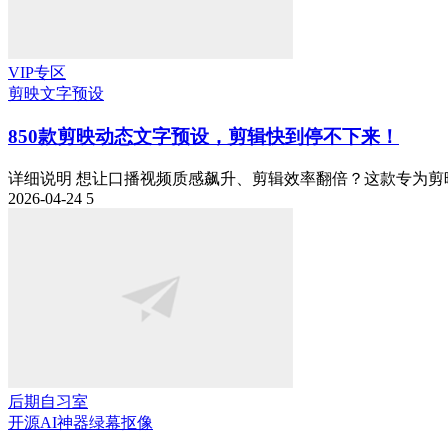
VIP专区
剪映
文字预设
850款剪映动态文字预设，剪辑快到停不下来！
详细说明 想让口播视频质感飙升、剪辑效率翻倍？这款专为剪映专业版
2026-04-24
5
后期自习室
开源AI神器
绿幕抠像