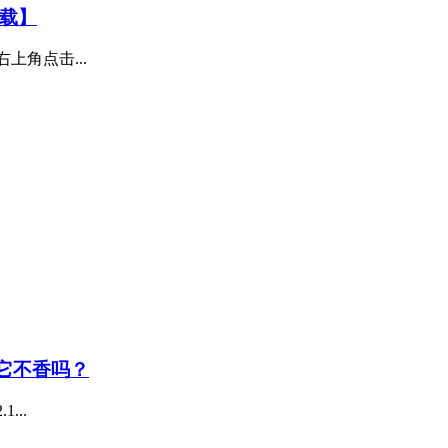
下载】
.2 右上角点击...
用它不香吗？
1...