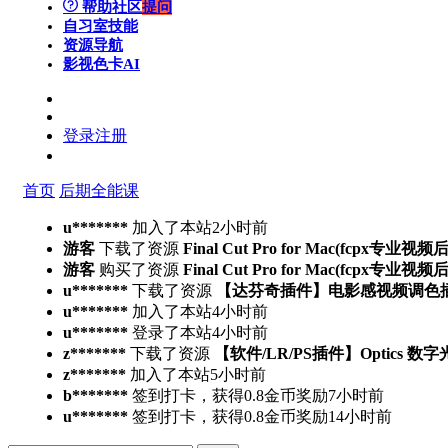
帮助社区
提问
自习室
技能
资源导航
影视色卡
AI
登录
注册
首页
后期全能课
u*******
加入了本站
2小时前
游客
下载了资源
Final Cut Pro for Mac(fcpx专业视
游客
购买了资源
Final Cut Pro for Mac(fcpx专业视
u*******
下载了资源
【达芬奇插件】电影感视频调色插件 PFA 
u*******
加入了本站
4小时前
u*******
登录了本站
4小时前
z*******
下载了资源
【软件/LR/PS插件】Optics 数
z*******
加入了本站
5小时前
b*******
签到打卡，获得0.8金币奖励
7小时前
u*******
签到打卡，获得0.8金币奖励
14小时前