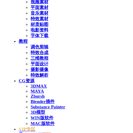
视频素材
平面素材
音乐素材
特效素材
材质贴图
电影资料
字体下载
教程
调色剪辑
特效合成
三维教程
平面设计
摄影摄像
特效解析
CG资源
3DMAX
MAYA
Zbursh
Blender插件
Substance Painter
3D模型
WIN版软件
MAC版软件
VIP专区