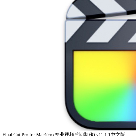
Final Cut Pro for Mac(fcpx专业视频后期制作) v11.1.1中文版