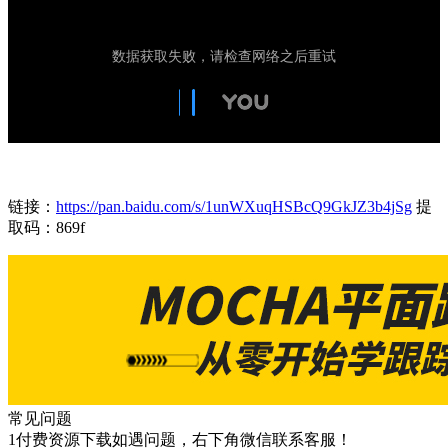
链接：
https://pan.baidu.com/s/1unWXuqHSBcQ9GkJZ3b4jSg
提
取码：869f
常见问题
1付费资源下载如遇问题，右下角微信联系客服！