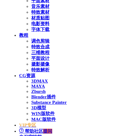
平面素材
音乐素材
特效素材
材质贴图
电影资料
字体下载
教程
调色剪辑
特效合成
三维教程
平面设计
摄影摄像
特效解析
CG资源
3DMAX
MAYA
Zbursh
Blender插件
Substance Painter
3D模型
WIN版软件
MAC版软件
VIP专区
帮助社区
提问