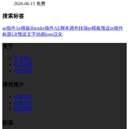
2026-06-15
免费
搜索标签
ae插件
Ae模板
Blender插件
AE脚本
调色
转场
pr模板
预设
pr插件
标题
LR预设
文字
动画
logo
汉化
关于
关于我们
常见问题
关于隐私
课程推介
帮助社区
讲师入住
正版课程
联系