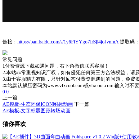
链接：
https://pan.baidu.com/s/1y6FiYYgo7IrSji4joJvnmA
提取码：5
常见问题
1付费资源下载如遇问题，右下角微信联系客服！
2.本站非常重视知识产权，如有侵犯任何第三方合法权益，请
3.由于客服精力有限，只针对回答付费资源遇到的问题，免费
本站默认解压密码为www.vfxcool.com或vfxcool.com 输入时
0
0
上一篇
AE模板-生态环保ICON图标动画
下一篇
AE模板-文字标题图形转场动画
猜你喜欢