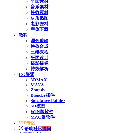
平面素材
音乐素材
特效素材
材质贴图
电影资料
字体下载
教程
调色剪辑
特效合成
三维教程
平面设计
摄影摄像
特效解析
CG资源
3DMAX
MAYA
Zbursh
Blender插件
Substance Painter
3D模型
WIN版软件
MAC版软件
VIP专区
帮助社区
提问