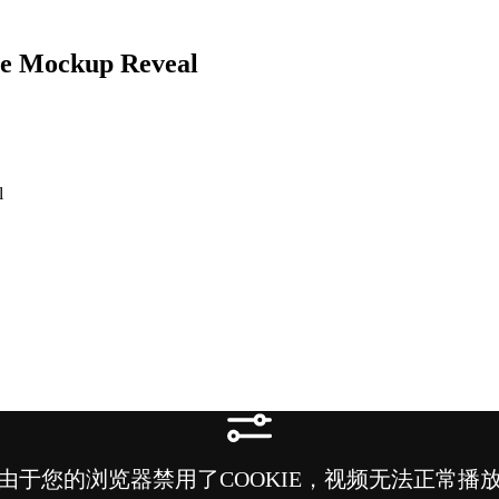
ockup Reveal
l