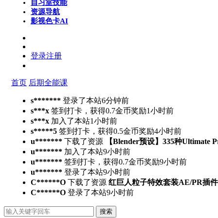
自习室
技能
资源导航
影视色卡
AI
登录
注册
首页
后期全能课
s*******
登录了本站
6分钟前
s***x
签到打卡，获得0.7金币奖励
1小时前
s***x
加入了本站
1小时前
s*****5
签到打卡，获得0.5金币奖励
4小时前
u*******
下载了资源
【Blender预设】335种Ultimate 
u*******
加入了本站
9小时前
u*******
签到打卡，获得0.7金币奖励
9小时前
u*******
登录了本站
9小时前
C******O
下载了资源
红巨人粒子特效套装AE/PR插件v2023.4.
C******O
登录了本站
9小时前
搜索