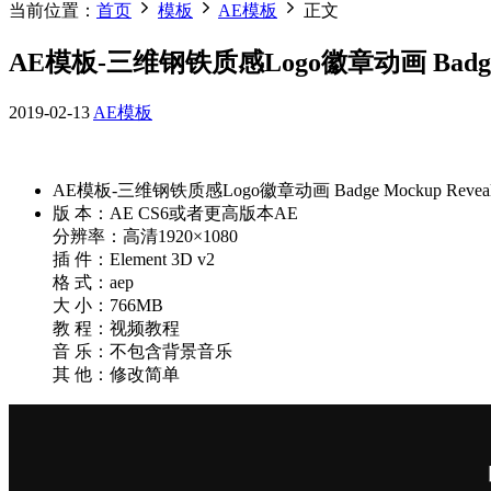
当前位置：
首页
模板
AE模板
正文
AE模板-三维钢铁质感Logo徽章动画 Badge M
2019-02-13
AE模板
AE模板-三维钢铁质感Logo徽章动画 Badge Mockup Revea
版 本：AE CS6或者更高版本AE
分辨率：高清1920×1080
插 件：Element 3D v2
格 式：aep
大 小：766MB
教 程：视频教程
音 乐：不包含背景音乐
其 他：修改简单