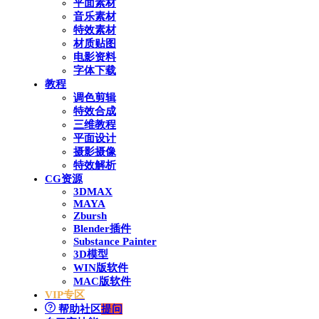
平面素材
音乐素材
特效素材
材质贴图
电影资料
字体下载
教程
调色剪辑
特效合成
三维教程
平面设计
摄影摄像
特效解析
CG资源
3DMAX
MAYA
Zbursh
Blender插件
Substance Painter
3D模型
WIN版软件
MAC版软件
VIP专区
帮助社区
提问