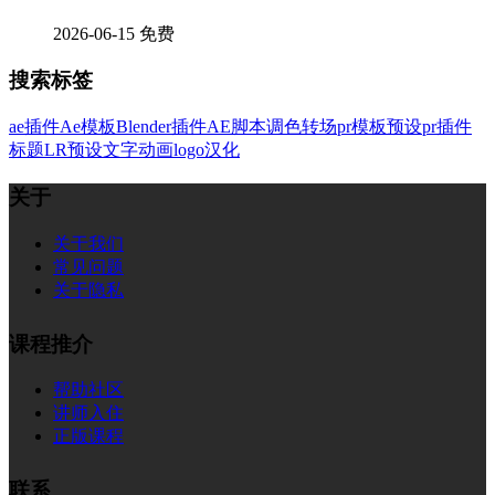
2026-06-15
免费
搜索标签
ae插件
Ae模板
Blender插件
AE脚本
调色
转场
pr模板
预设
pr插件
标题
LR预设
文字
动画
logo
汉化
关于
关于我们
常见问题
关于隐私
课程推介
帮助社区
讲师入住
正版课程
联系