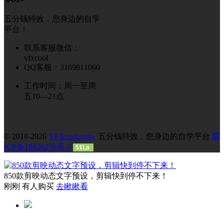
五分钱特效，您身边的自学
平台！
联系客服微信：
vfxcool
QQ客服：3169811060
工作时间：周一至周
五10—21点
© 2018-2026
VFXcool.com
五分钱特效，您身边的自学平台
冀
ICP备18026256号-1
51La
850款剪映动态文字预设，剪辑快到停不下来！
刚刚 有人购买
去瞅瞅看