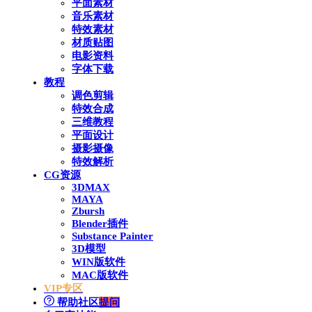
平面素材
音乐素材
特效素材
材质贴图
电影资料
字体下载
教程
调色剪辑
特效合成
三维教程
平面设计
摄影摄像
特效解析
CG资源
3DMAX
MAYA
Zbursh
Blender插件
Substance Painter
3D模型
WIN版软件
MAC版软件
VIP专区
帮助社区
提问