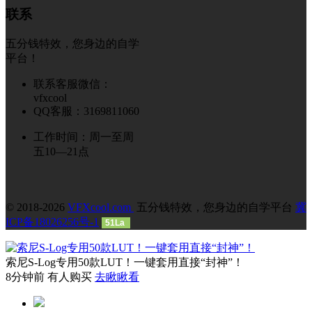
联系
五分钱特效，您身边的自学
平台！
联系客服微信：
vfxcool
QQ客服：3169811060
工作时间：周一至周
五10—21点
© 2018-2026
VFXcool.com
五分钱特效，您身边的自学平台
冀
ICP备18026256号-1
51La
索尼S-Log专用50款LUT！一键套用直接“封神”！
8分钟前 有人购买
去瞅瞅看