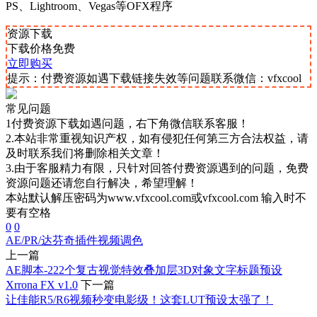
PS、Lightroom、Vegas等OFX程序
资源下载
下载价格
免费
立即购买
提示：付费资源如遇下载链接失效等问题联系微信：vfxcool
常见问题
1付费资源下载如遇问题，右下角微信联系客服！
2.本站非常重视知识产权，如有侵犯任何第三方合法权益，请
及时联系我们将删除相关文章！
3.由于客服精力有限，只针对回答付费资源遇到的问题，免费
资源问题还请您自行解决，希望理解！
本站默认解压密码为www.vfxcool.com或vfxcool.com 输入时不
要有空格
0
0
AE/PR/达芬奇插件
视频调色
上一篇
AE脚本-222个复古视觉特效叠加层3D对象文字标题预设
Xrrona FX v1.0
下一篇
让佳能R5/R6视频秒变电影级！这套LUT预设太强了！