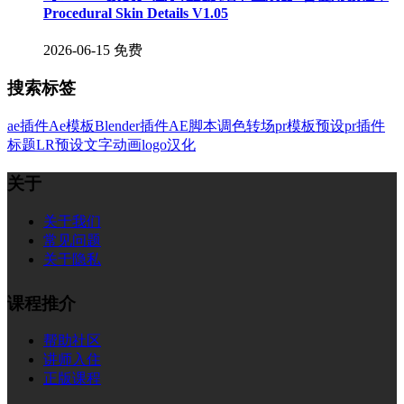
Procedural Skin Details V1.05
2026-06-15
免费
搜索标签
ae插件
Ae模板
Blender插件
AE脚本
调色
转场
pr模板
预设
pr插件
标题
LR预设
文字
动画
logo
汉化
关于
关于我们
常见问题
关于隐私
课程推介
帮助社区
讲师入住
正版课程