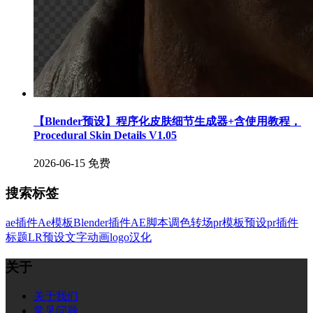
【Blender预设】程序化皮肤细节生成器+含使用教程，
Procedural Skin Details V1.05
2026-06-15
免费
搜索标签
ae插件
Ae模板
Blender插件
AE脚本
调色
转场
pr模板
预设
pr插件
标题
LR预设
文字
动画
logo
汉化
关于
关于我们
常见问题