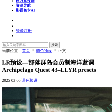
自习室
技能
资源导航
影视色卡
AI
登录
注册
搜索
当前位置：
首页
调色预设
正文
LR预设—部落群岛会员制海洋蓝调-
Archipelago Quest 43–LLYR presets
2025-03-06
调色预设