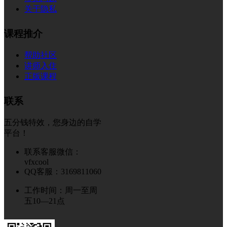
关于隐私
课程推介
帮助社区
讲师入住
正版课程
联系
五分钱特效，您身边的自学
平台！
联系客服微信：
vfxcool
QQ客服：3169811060
工作时间：周一至周
五10—21点