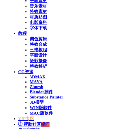
平面素材
音乐素材
特效素材
材质贴图
电影资料
字体下载
教程
调色剪辑
特效合成
三维教程
平面设计
摄影摄像
特效解析
CG资源
3DMAX
MAYA
Zbursh
Blender插件
Substance Painter
3D模型
WIN版软件
MAC版软件
VIP专区
帮助社区
提问