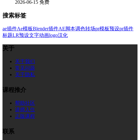
2026-06-15
免费
搜索标签
ae插件
Ae模板
Blender插件
AE脚本
调色
转场
pr模板
预设
pr插件
标题
LR预设
文字
动画
logo
汉化
关于
关于我们
常见问题
关于隐私
课程推介
帮助社区
讲师入住
正版课程
联系