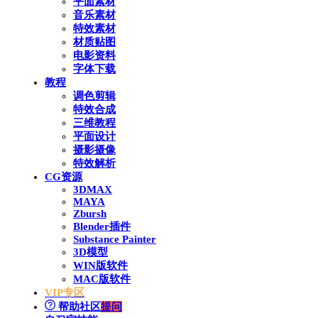
平面素材
音乐素材
特效素材
材质贴图
电影资料
字体下载
教程
调色剪辑
特效合成
三维教程
平面设计
摄影摄像
特效解析
CG资源
3DMAX
MAYA
Zbursh
Blender插件
Substance Painter
3D模型
WIN版软件
MAC版软件
VIP专区
帮助社区
提问