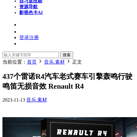
自习室
技能
资源导航
影视色卡
AI
登录
注册
搜索
当前位置：
首页
音乐.素材
正文
437个雷诺R4汽车老式赛车引擎轰鸣行驶
鸣笛无损音效 Renault R4
2023-11-13
音乐.素材