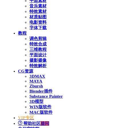
平面素材
音乐素材
特效素材
材质贴图
电影资料
字体下载
教程
调色剪辑
特效合成
三维教程
平面设计
摄影摄像
特效解析
CG资源
3DMAX
MAYA
Zbursh
Blender插件
Substance Painter
3D模型
WIN版软件
MAC版软件
VIP专区
帮助社区
提问