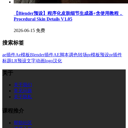
【Blender预设】程序化皮肤细节生成器+含使用教程，
Procedural Skin Details V1.05
2026-06-15
免费
搜索标签
ae插件
Ae模板
Blender插件
AE脚本
调色
转场
pr模板
预设
pr插件
标题
LR预设
文字
动画
logo
汉化
关于
关于我们
常见问题
关于隐私
课程推介
帮助社区