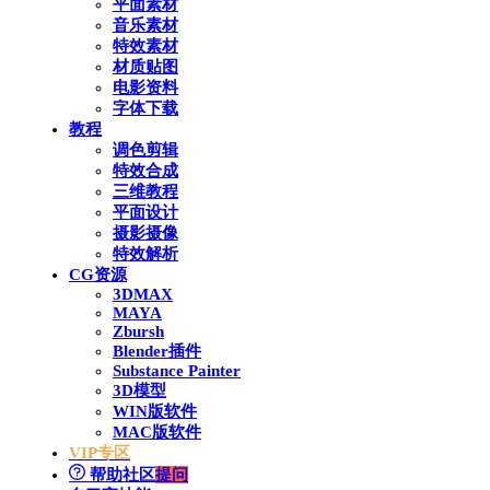
平面素材
音乐素材
特效素材
材质贴图
电影资料
字体下载
教程
调色剪辑
特效合成
三维教程
平面设计
摄影摄像
特效解析
CG资源
3DMAX
MAYA
Zbursh
Blender插件
Substance Painter
3D模型
WIN版软件
MAC版软件
VIP专区
帮助社区
提问