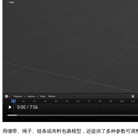
用绷带、绳子、链条或布料包裹模型，还提供了多种参数可调整。Wrap bandages, r