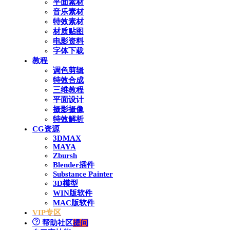
平面素材
音乐素材
特效素材
材质贴图
电影资料
字体下载
教程
调色剪辑
特效合成
三维教程
平面设计
摄影摄像
特效解析
CG资源
3DMAX
MAYA
Zbursh
Blender插件
Substance Painter
3D模型
WIN版软件
MAC版软件
VIP专区
帮助社区
提问