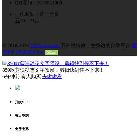
QQ客服：3169811060
工作时间：周一至周
五10—21点
© 2018-2026
VFXcool.com
五分钱特效，您身边的自学平台
冀
ICP备18026256号-1
51La
850款剪映动态文字预设，剪辑快到停不下来！
6分钟前 有人购买
去瞅瞅看
升级VIP
每日签到
全屏浏览