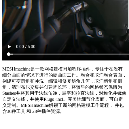
MESHmachine是一款网格建模附加程序插件，专注于在没有
细分曲面的情况下进行的硬曲面工作。融合和取消融合表面，
创建可变圆角和冲洗，编辑和修复斜角几何，取消斜角和倒
角，清理布尔交集并创建周长环，将较早的网格状态保留为
Stashes并将其用于法线传递，展平和拉直法线，对称化并镜像
自定义法线，并使用Plugs -incl。完美地细节化表面，可自定
义定制。MESHmachine解锁了新的网格建模工作流程， 并包
含30种工具 和 28种插件资源。