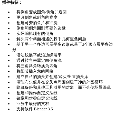
插件特征：
将倒角变成圆角/倒角并返回
更改倒角或斜角的宽度
创建可变的鱼片和冲洗
倒角和倒角回到坚硬的边缘
实际编辑现有的倒角
解决两个斜面相遇的棘手几何重叠问题
基于另一个多边形展平多边形或基于3个顶点展平多边
形
沿法线展平或沿边缘展平
通过转弯来重定向倒角流
将三角斜角转换为四角
将细节插入您的网格
建立自己的插头并创建/购买/出售插头库
清理布尔值并在交叉点周​​围创建干净的外围循环
隐藏备份和其他工具引用的对象，而不会使场景混乱
创建和操作自定义法线
镜像和对称自定义法线
业务中最好的文档
支持软件 Blender 3.5