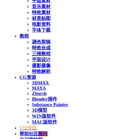
平面素材
音乐素材
特效素材
材质贴图
电影资料
字体下载
教程
调色剪辑
特效合成
三维教程
平面设计
摄影摄像
特效解析
CG资源
3DMAX
MAYA
Zbursh
Blender插件
Substance Painter
3D模型
WIN版软件
MAC版软件
VIP专区
帮助社区
提问