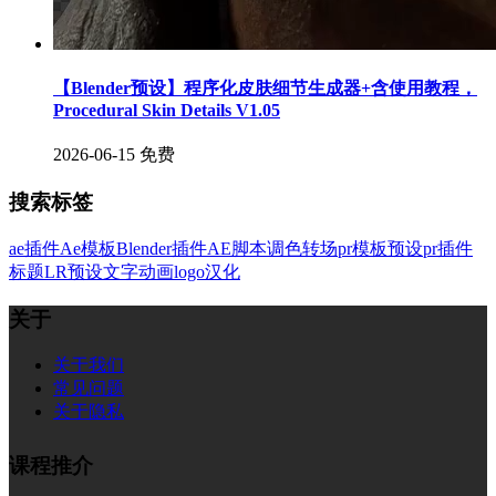
【Blender预设】程序化皮肤细节生成器+含使用教程，
Procedural Skin Details V1.05
2026-06-15
免费
搜索标签
ae插件
Ae模板
Blender插件
AE脚本
调色
转场
pr模板
预设
pr插件
标题
LR预设
文字
动画
logo
汉化
关于
关于我们
常见问题
关于隐私
课程推介