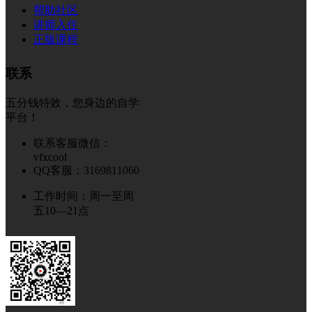
帮助社区
讲师入住
正版课程
联系
五分钱特效，您身边的自学
平台！
联系客服微信：
vfxcool
QQ客服：3169811060
工作时间：周一至周
五10—21点