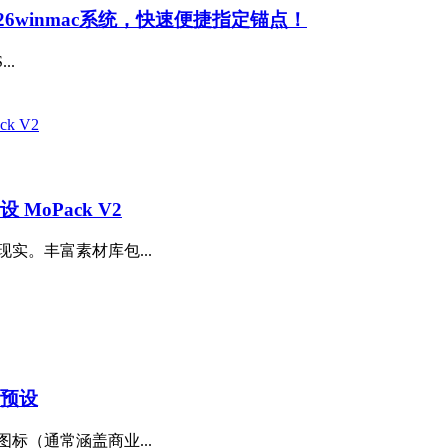
26winmac系统，快速便捷指定锚点！
..
MoPack V2
实。丰富素材库包...
集预设
标（通常涵盖商业...