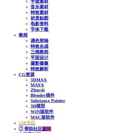
平面素材
音乐素材
特效素材
材质贴图
电影资料
字体下载
教程
调色剪辑
特效合成
三维教程
平面设计
摄影摄像
特效解析
CG资源
3DMAX
MAYA
Zbursh
Blender插件
Substance Painter
3D模型
WIN版软件
MAC版软件
VIP专区
帮助社区
提问