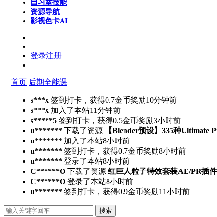
自习室
技能
资源导航
影视色卡
AI
登录
注册
首页
后期全能课
s***x
签到打卡，获得0.7金币奖励
10分钟前
s***x
加入了本站
11分钟前
s*****5
签到打卡，获得0.5金币奖励
3小时前
u*******
下载了资源
【Blender预设】335种Ultimate 
u*******
加入了本站
8小时前
u*******
签到打卡，获得0.7金币奖励
8小时前
u*******
登录了本站
8小时前
C******O
下载了资源
红巨人粒子特效套装AE/PR插件v2023.4.
C******O
登录了本站
8小时前
u*******
签到打卡，获得0.9金币奖励
11小时前
搜索