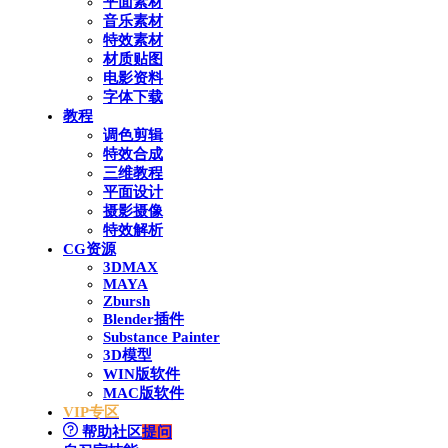
平面素材
音乐素材
特效素材
材质贴图
电影资料
字体下载
教程
调色剪辑
特效合成
三维教程
平面设计
摄影摄像
特效解析
CG资源
3DMAX
MAYA
Zbursh
Blender插件
Substance Painter
3D模型
WIN版软件
MAC版软件
VIP专区
帮助社区
提问