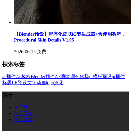
【Blender预设】程序化皮肤细节生成器+含使用教程，
Procedural Skin Details V1.05
2026-06-15
免费
搜索标签
ae插件
Ae模板
Blender插件
AE脚本
调色
转场
pr模板
预设
pr插件
标题
LR预设
文字
动画
logo
汉化
关于
关于我们
常见问题
关于隐私