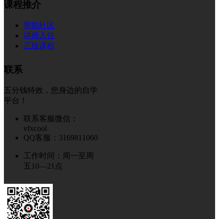
课程推介
帮助社区
讲师入住
正版课程
联系
五分钱特效，您身边的自学
平台！
联系客服微信：
vfxcool
QQ客服：3169811060
工作时间：周一至周
五10—21点