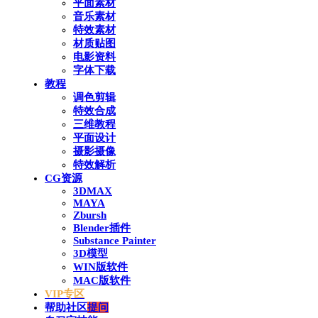
平面素材
音乐素材
特效素材
材质贴图
电影资料
字体下载
教程
调色剪辑
特效合成
三维教程
平面设计
摄影摄像
特效解析
CG资源
3DMAX
MAYA
Zbursh
Blender插件
Substance Painter
3D模型
WIN版软件
MAC版软件
VIP专区
帮助社区
提问