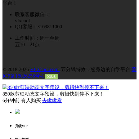
平台！
联系客服微信：
vfxcool
QQ客服：3169811060
工作时间：周一至周
五10—21点
© 2018-2026
VFXcool.com
五分钱特效，您身边的自学平台
冀
ICP备18026256号-1
51La
850款剪映动态文字预设，剪辑快到停不下来！
6分钟前 有人购买
去瞅瞅看
升级VIP