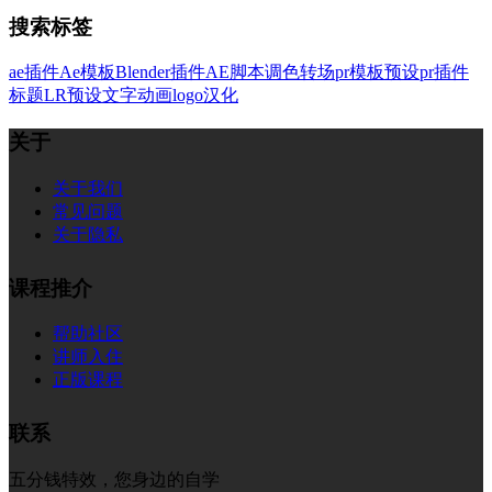
搜索标签
ae插件
Ae模板
Blender插件
AE脚本
调色
转场
pr模板
预设
pr插件
标题
LR预设
文字
动画
logo
汉化
关于
关于我们
常见问题
关于隐私
课程推介
帮助社区
讲师入住
正版课程
联系
五分钱特效，您身边的自学