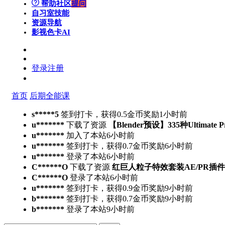
帮助社区
提问
自习室
技能
资源导航
影视色卡
AI
登录
注册
首页
后期全能课
s*****5
签到打卡，获得0.5金币奖励
1小时前
u*******
下载了资源
【Blender预设】335种Ultimate 
u*******
加入了本站
6小时前
u*******
签到打卡，获得0.7金币奖励
6小时前
u*******
登录了本站
6小时前
C******O
下载了资源
红巨人粒子特效套装AE/PR插件v2023.4.
C******O
登录了本站
6小时前
u*******
签到打卡，获得0.9金币奖励
9小时前
b*******
签到打卡，获得0.7金币奖励
9小时前
b*******
登录了本站
9小时前