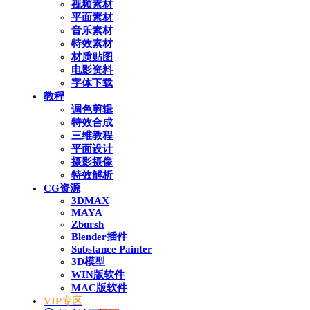
视频素材
平面素材
音乐素材
特效素材
材质贴图
电影资料
字体下载
教程
调色剪辑
特效合成
三维教程
平面设计
摄影摄像
特效解析
CG资源
3DMAX
MAYA
Zbursh
Blender插件
Substance Painter
3D模型
WIN版软件
MAC版软件
VIP专区