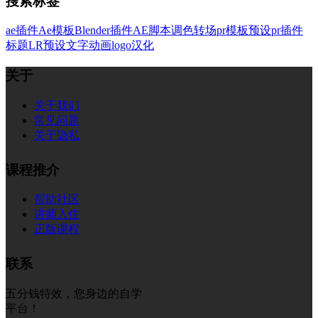
搜索标签
ae插件
Ae模板
Blender插件
AE脚本
调色
转场
pr模板
预设
pr插件
标题
LR预设
文字
动画
logo
汉化
关于
关于我们
常见问题
关于隐私
课程推介
帮助社区
讲师入住
正版课程
联系
五分钱特效，您身边的自学
平台！