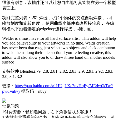
得很有创意，该插件还可以让您自由地将其绘制在另一个模型
表面上。
功能完整列表：-5种焊缝，-沿2个物体的交点自动焊接， -可
缩放刻度和旋转角度，-使用曲线小部件修改焊接轮廓，-在编
辑模式下沿着选定的edgeloop进行焊接， -徒手画。
Welder is a must have for all hard surface artist. This addon will help
you add believability to your artworks in no time. Welds creation
has never been that easy, just select two objects and click one button
to weld them along their intersection.I you’re feeling creative, this
addon will also allow you to or draw it free-hand on another models
surface
支持软件 Blender2.79, 2.8, 2.81, 2.82, 2.83, 2.9, 2.91, 2.92, 2.93,
3.0, 3.1, 3.2
链接：
https://pan.baidu.com/s/1HUgLXc2nvHqFyfMEdw0kTw?
pwd=nbvy
提取码：nbvy
常见问题
1付费资源下载如遇问题，右下角微信联系客服！
2.本站非常重视知识产权，如有侵犯任何第三方合法权益，请