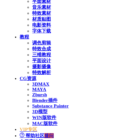
平面素材
音乐素材
特效素材
材质贴图
电影资料
字体下载
教程
调色剪辑
特效合成
三维教程
平面设计
摄影摄像
特效解析
CG资源
3DMAX
MAYA
Zbursh
Blender插件
Substance Painter
3D模型
WIN版软件
MAC版软件
VIP专区
帮助社区
提问