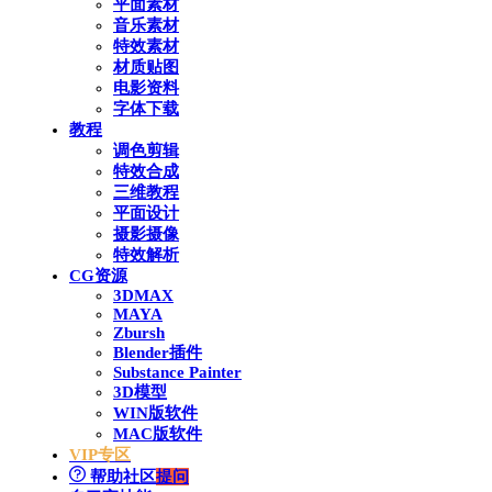
平面素材
音乐素材
特效素材
材质贴图
电影资料
字体下载
教程
调色剪辑
特效合成
三维教程
平面设计
摄影摄像
特效解析
CG资源
3DMAX
MAYA
Zbursh
Blender插件
Substance Painter
3D模型
WIN版软件
MAC版软件
VIP专区
帮助社区
提问