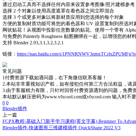
通过启动工具而不选择任何内容来设置参考图像/照片建模参考
选择 2 个对象以使用高度遮罩在着色器之间立即混合
选择 3 个或更多对象以将新材质应用到您选择的每个对象
方便的复制材质功能可将您的着色器和 UV 设置复制到所选对
网状贴花！从视图中投影任意数量的贴花。使用一个带有 Alpha 
与免费的 Painterly Roughness 贴图捆绑在一起，以增强您的材
支持 Blender 2.93,3.1,3.2,3.2.1
链接：
https://pan.baidu.com/s/1PNNRNWV3qmxTCrlxZPUMFg?p
常见问题
1付费资源下载如遇问题，右下角微信联系客服！
2.本站非常重视知识产权，如有侵犯任何第三方合法权益，请
3.由于客服精力有限，只针对回答付费资源遇到的问题，免费
本站默认解压密码为www.vfxcool.com或vfxcool.com 输入时
0
0
Blender插件
上一篇
FCPX教程-基础入门新手学习课程(英文字幕) Beginner To Advance
Blender插件-快速图形三维建模插件 QuickShape 2022 V3