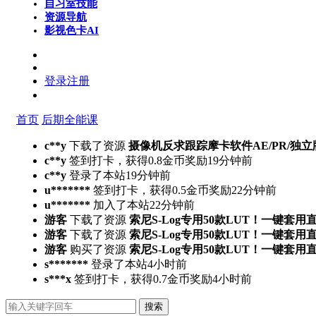
自习室
技能
资源导航
影视色卡
AI
登录
注册
首页
后期全能课
c**y
下载了资源
摄像机反求跟踪摩卡软件AE/PR/独立版Mocha
c**y
签到打卡，获得0.8金币奖励
19分钟前
c**y
登录了本站
19分钟前
u*******
签到打卡，获得0.5金币奖励
22分钟前
u*******
加入了本站
22分钟前
游客
下载了资源
索尼S-Log专用50款LUT！一键套用
游客
下载了资源
索尼S-Log专用50款LUT！一键套用
游客
购买了资源
索尼S-Log专用50款LUT！一键套用
s*******
登录了本站
4小时前
s***x
签到打卡，获得0.7金币奖励
4小时前
搜索