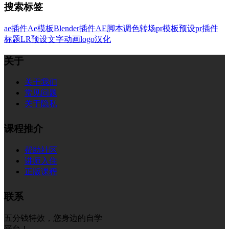
搜索标签
ae插件
Ae模板
Blender插件
AE脚本
调色
转场
pr模板
预设
pr插件
标题
LR预设
文字
动画
logo
汉化
关于
关于我们
常见问题
关于隐私
课程推介
帮助社区
讲师入住
正版课程
联系
五分钱特效，您身边的自学
平台！