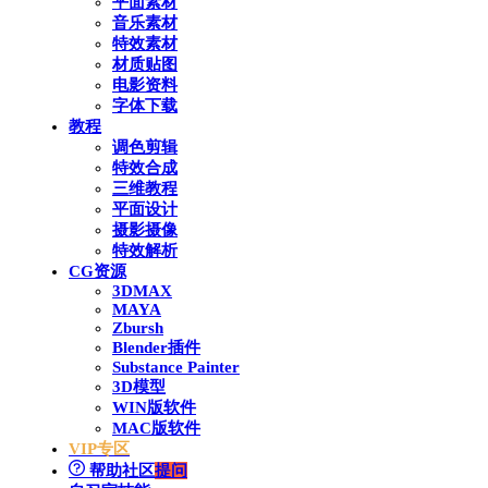
平面素材
音乐素材
特效素材
材质贴图
电影资料
字体下载
教程
调色剪辑
特效合成
三维教程
平面设计
摄影摄像
特效解析
CG资源
3DMAX
MAYA
Zbursh
Blender插件
Substance Painter
3D模型
WIN版软件
MAC版软件
VIP专区
帮助社区
提问