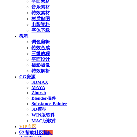
平面素材
音乐素材
特效素材
材质贴图
电影资料
字体下载
教程
调色剪辑
特效合成
三维教程
平面设计
摄影摄像
特效解析
CG资源
3DMAX
MAYA
Zbursh
Blender插件
Substance Painter
3D模型
WIN版软件
MAC版软件
VIP专区
帮助社区
提问