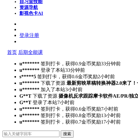
自习室
技能
资源导航
影视色卡
AI
登录
注册
首页
后期全能课
u*******
签到打卡，获得0.9金币奖励
33分钟前
u*******
登录了本站
33分钟前
s*****5
签到打卡，获得0.6金币奖励
2小时前
u*******
下载了资源
最新剪映草稿转换神器2.0来了
u*******
加入了本站
3小时前
G**T
下载了资源
摄像机反求跟踪摩卡软件AE/PR/独立版Moch
G**T
登录了本站
7小时前
u*******
签到打卡，获得0.6金币奖励
7小时前
u*******
签到打卡，获得0.8金币奖励
13小时前
u*******
签到打卡，获得0.7金币奖励
17小时前
搜索