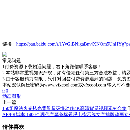
链接：
https://pan.baidu.com/s/1YvGiBNigaBm4XNQm5UnHYg?p
常见问题
1付费资源下载如遇问题，右下角微信联系客服！
2.本站非常重视知识产权，如有侵犯任何第三方合法权益，请
3.由于客服精力有限，只针对回答付费资源遇到的问题，免费
本站默认解压密码为www.vfxcool.com或vfxcool.com 输入时
0
0
动态图形
上一篇
150组魔法火光炫光背景超级慢动作4K高清背景视频素材合集
AE/PR脚本-1400个现代字幕条标题呼出指示线文字排版动画专
猜你喜欢