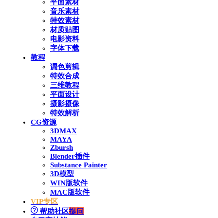
平面素材
音乐素材
特效素材
材质贴图
电影资料
字体下载
教程
调色剪辑
特效合成
三维教程
平面设计
摄影摄像
特效解析
CG资源
3DMAX
MAYA
Zbursh
Blender插件
Substance Painter
3D模型
WIN版软件
MAC版软件
VIP专区
帮助社区
提问