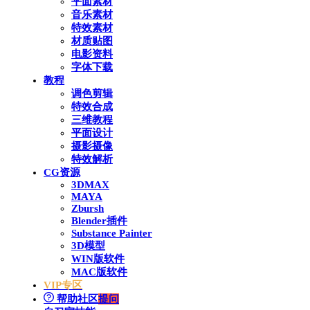
平面素材
音乐素材
特效素材
材质贴图
电影资料
字体下载
教程
调色剪辑
特效合成
三维教程
平面设计
摄影摄像
特效解析
CG资源
3DMAX
MAYA
Zbursh
Blender插件
Substance Painter
3D模型
WIN版软件
MAC版软件
VIP专区
帮助社区
提问