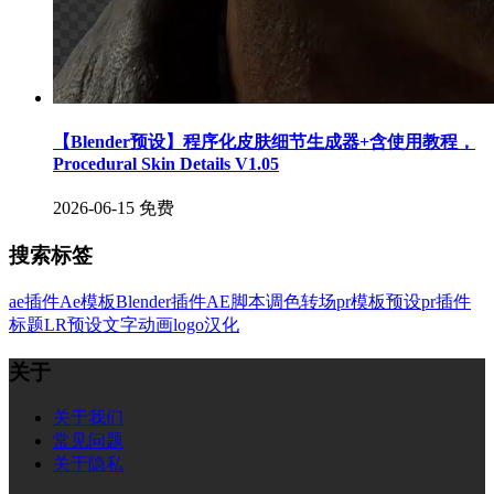
【Blender预设】程序化皮肤细节生成器+含使用教程，
Procedural Skin Details V1.05
2026-06-15
免费
搜索标签
ae插件
Ae模板
Blender插件
AE脚本
调色
转场
pr模板
预设
pr插件
标题
LR预设
文字
动画
logo
汉化
关于
关于我们
常见问题
关于隐私