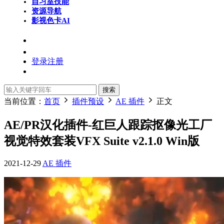
自习室
技能
资源导航
影视色卡
AI
登录
注册
搜索
当前位置：
首页
插件预设
AE 插件
正文
AE/PR汉化插件-红巨人跟踪抠像光工厂
视觉特效套装VFX Suite v2.1.0 Win版
2021-12-29
AE 插件