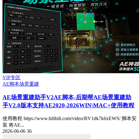
VIP专区
AE脚本
场景重建
AE场景重建助手V2
AE脚本-后期帮AE场景重建助
手V2.0版本支持AE2020-2026WIN\MAC+使用教程
使用教程 https://www.bilibili.com/video/BV1dk7k6xEWS/ 脚本安
装 将AE...
2026-06-06
36