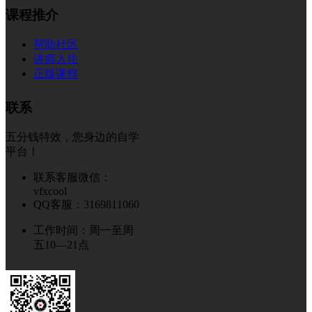
课程推介
帮助社区
讲师入住
正版课程
联系
五分钱特效，您身边的自学
平台！
联系客服微信：
vfxcool
QQ客服：3169811060
工作时间：周一至周
五10—21点