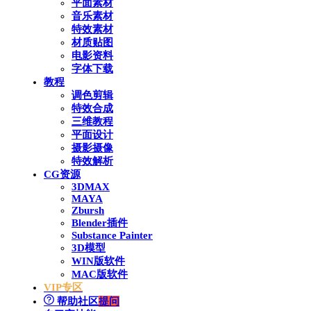
平面素材
音乐素材
特效素材
材质贴图
电影资料
字体下载
教程
调色剪辑
特效合成
三维教程
平面设计
摄影摄像
特效解析
CG资源
3DMAX
MAYA
Zbursh
Blender插件
Substance Painter
3D模型
WIN版软件
MAC版软件
VIP专区
帮助社区
提问