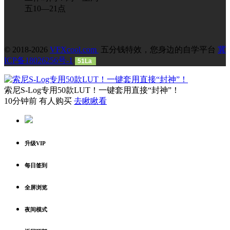
五10—21点
© 2018-2026
VFXcool.com
五分钱特效，您身边的自学平台
冀
ICP备18026256号-1
51La
索尼S-Log专用50款LUT！一键套用直接“封神”！
10分钟前 有人购买
去瞅瞅看
升级VIP
每日签到
全屏浏览
夜间模式