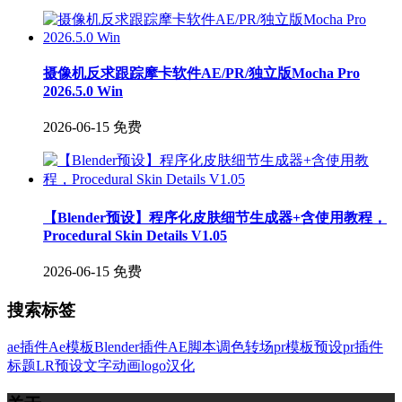
摄像机反求跟踪摩卡软件AE/PR/独立版Mocha Pro
2026.5.0 Win
2026-06-15
免费
【Blender预设】程序化皮肤细节生成器+含使用教程，
Procedural Skin Details V1.05
2026-06-15
免费
搜索标签
ae插件
Ae模板
Blender插件
AE脚本
调色
转场
pr模板
预设
pr插件
标题
LR预设
文字
动画
logo
汉化