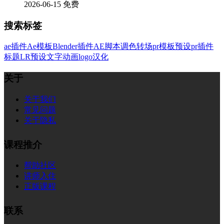
2026-06-15
免费
搜索标签
ae插件
Ae模板
Blender插件
AE脚本
调色
转场
pr模板
预设
pr插件
标题
LR预设
文字
动画
logo
汉化
关于
关于我们
常见问题
关于隐私
课程推介
帮助社区
讲师入住
正版课程
联系