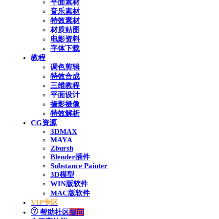
平面素材
音乐素材
特效素材
材质贴图
电影资料
字体下载
教程
调色剪辑
特效合成
三维教程
平面设计
摄影摄像
特效解析
CG资源
3DMAX
MAYA
Zbursh
Blender插件
Substance Painter
3D模型
WIN版软件
MAC版软件
VIP专区
帮助社区
提问