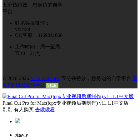
五分钱特效，您身边的自学
平台！
联系客服微信：
vfxcool
QQ客服：3169811060
工作时间：周一至周
五10—21点
© 2018-2026
VFXcool.com
五分钱特效，您身边的自学平台
冀
ICP备18026256号-1
51La
Final Cut Pro for Mac(fcpx专业视频后期制作) v11.1.1中文版
刚刚 有人购买
去瞅瞅看
升级VIP