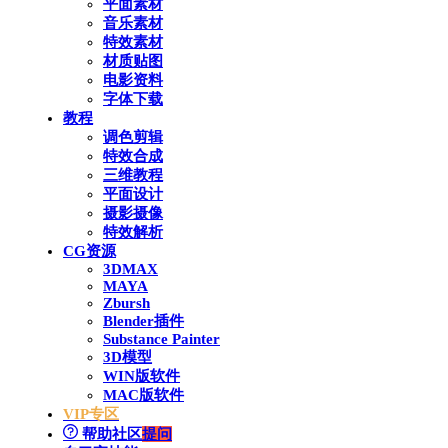
平面素材
音乐素材
特效素材
材质贴图
电影资料
字体下载
教程
调色剪辑
特效合成
三维教程
平面设计
摄影摄像
特效解析
CG资源
3DMAX
MAYA
Zbursh
Blender插件
Substance Painter
3D模型
WIN版软件
MAC版软件
VIP专区
帮助社区
提问