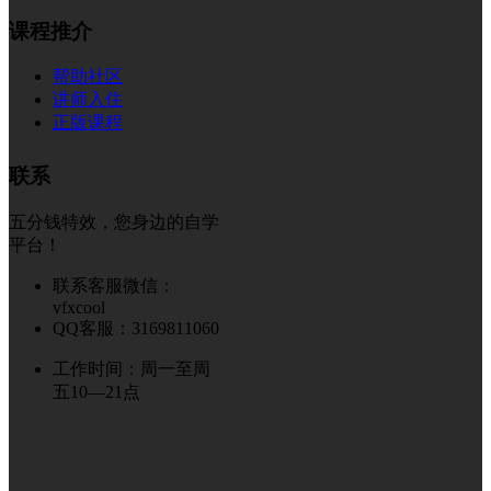
课程推介
帮助社区
讲师入住
正版课程
联系
五分钱特效，您身边的自学
平台！
联系客服微信：
vfxcool
QQ客服：3169811060
工作时间：周一至周
五10—21点
© 2018-2026
VFXcool.com
五分钱特效，您身边的自学平台
冀