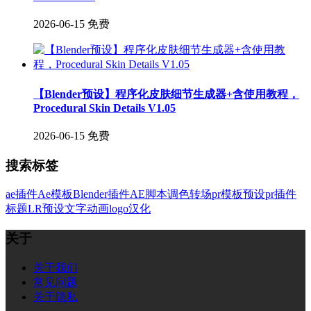
2026-06-15
免费
【Blender预设】程序化皮肤细节生成器+含使用教程，
Procedural Skin Details V1.05
2026-06-15
免费
搜索标签
ae插件
Ae模板
Blender插件
AE脚本
调色
转场
pr模板
预设
pr插件
标题
LR预设
文字
动画
logo
汉化
关于
关于我们
常见问题
关于隐私