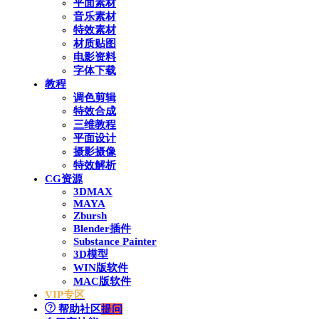
平面素材
音乐素材
特效素材
材质贴图
电影资料
字体下载
教程
调色剪辑
特效合成
三维教程
平面设计
摄影摄像
特效解析
CG资源
3DMAX
MAYA
Zbursh
Blender插件
Substance Painter
3D模型
WIN版软件
MAC版软件
VIP专区
帮助社区
提问