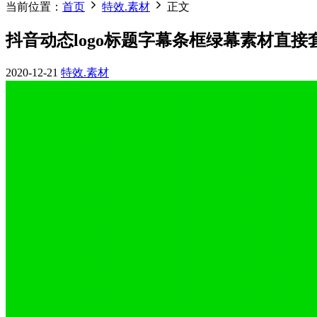
当前位置：
首页
特效.素材
正文
抖音动态logo标题字幕条框绿幕素材直接套
2020-12-21
特效.素材