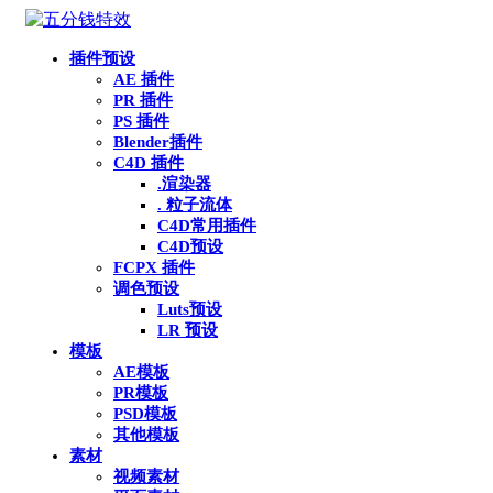
插件预设
AE 插件
PR 插件
PS 插件
Blender插件
C4D 插件
.渲染器
. 粒子流体
C4D常用插件
C4D预设
FCPX 插件
调色预设
Luts预设
LR 预设
模板
AE模板
PR模板
PSD模板
其他模板
素材
视频素材