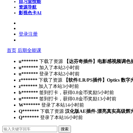
自习室
技能
资源导航
影视色卡
AI
登录
注册
首页
后期全能课
u*******
下载了资源
【达芬奇插件】电影感视频调色插件 PFA 
u*******
加入了本站
2小时前
u*******
登录了本站
2小时前
z*******
下载了资源
【软件/LR/PS插件】Optics 数
z*******
加入了本站
3小时前
b*******
签到打卡，获得0.8金币奖励
5小时前
u*******
签到打卡，获得0.8金币奖励
13小时前
W*******
登录了本站
14小时前
Q*******
下载了资源
汉化版AE插件-漂亮真实高级辉光发光特效
Q*******
登录了本站
16小时前
搜索