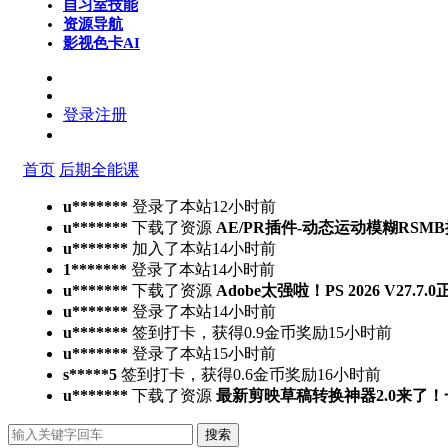
自习室
技能
资源导航
影视色卡
AI
登录
注册
首页
后期全能课
u*******
登录了本站
12小时前
u*******
下载了资源
AE/PR插件-动态运动模糊RSMB插件 Ree
u*******
加入了本站
14小时前
1*******
登录了本站
14小时前
u*******
下载了资源
Adobe太强啦！PS 2026 V27.
u*******
登录了本站
14小时前
u*******
签到打卡，获得0.9金币奖励
15小时前
u*******
登录了本站
15小时前
s*****5
签到打卡，获得0.6金币奖励
16小时前
u*******
下载了资源
最新剪映草稿转换神器2.0来了
搜索