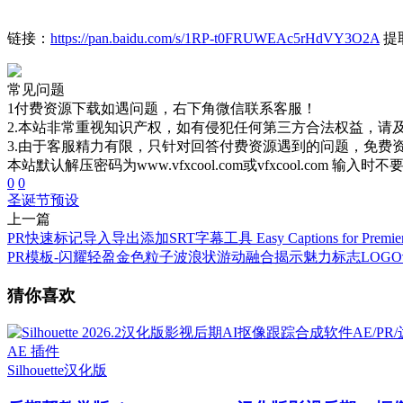
链接：
https://pan.baidu.com/s/1RP-t0FRUWEAc5rHdVY3O2A
提取
常见问题
1付费资源下载如遇问题，右下角微信联系客服！
2.本站非常重视知识产权，如有侵犯任何第三方合法权益，请
3.由于客服精力有限，只针对回答付费资源遇到的问题，免费
本站默认解压密码为www.vfxcool.com或vfxcool.com 输入时
0
0
圣诞节
预设
上一篇
PR快速标记导入导出添加SRT字幕工具 Easy Captions for Premiere Pro 
PR模板-闪耀轻盈金色粒子波浪状游动融合揭示魅力标志LOG
猜你喜欢
AE 插件
Silhouette
汉化版