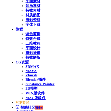
平面素材
音乐素材
特效素材
材质贴图
电影资料
字体下载
教程
调色剪辑
特效合成
三维教程
平面设计
摄影摄像
特效解析
CG资源
3DMAX
MAYA
Zbursh
Blender插件
Substance Painter
3D模型
WIN版软件
MAC版软件
VIP专区
帮助社区
提问