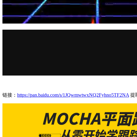
链接：
https://pan.baidu.com/s/1JQwmwtwxNQ2Fyhno5TF2NA
提取