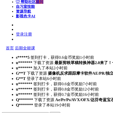
帮助社区
提问
自习室
技能
资源导航
影视色卡
AI
登录
注册
首页
后期全能课
s*****5
签到打卡，获得0.6金币奖励
1小时前
u*******
下载了资源
最新剪映草稿转换神器2.0来了
u*******
加入了本站
2小时前
G**T
下载了资源
摄像机反求跟踪摩卡软件AE/PR/独立版Moch
G**T
登录了本站
6小时前
u*******
签到打卡，获得0.6金币奖励
7小时前
u*******
签到打卡，获得0.8金币奖励
12小时前
u*******
签到打卡，获得0.7金币奖励
16小时前
Q*******
下载了资源
Ae/Pr/Ps/AVX/OFX/达芬奇蓝宝
Q*******
登录了本站
19小时前