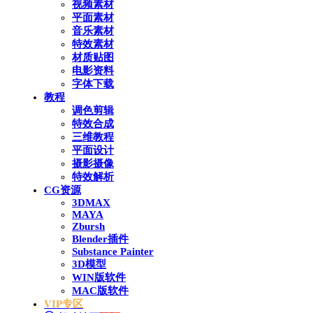
视频素材
平面素材
音乐素材
特效素材
材质贴图
电影资料
字体下载
教程
调色剪辑
特效合成
三维教程
平面设计
摄影摄像
特效解析
CG资源
3DMAX
MAYA
Zbursh
Blender插件
Substance Painter
3D模型
WIN版软件
MAC版软件
VIP专区