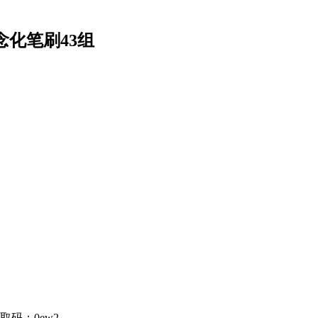
概念化笔刷43组
取码：0ew2