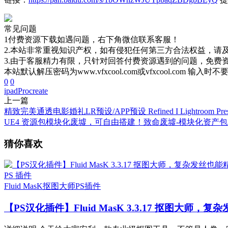
常见问题
1付费资源下载如遇问题，右下角微信联系客服！
2.本站非常重视知识产权，如有侵犯任何第三方合法权益，请
3.由于客服精力有限，只针对回答付费资源遇到的问题，免费
本站默认解压密码为www.vfxcool.com或vfxcool.com 输入时
0
0
ipad
Procreate
上一篇
精致完美通透电影婚礼LR预设/APP预设 Refined I Lightroom Pres
UE4 资源包模块化废墟，可自由搭建！致命废墟-模块化资产包 
猜你喜欢
PS 插件
Fluid MasK抠图大师
PS插件
【PS汉化插件】Fluid MasK 3.3.17 抠图大