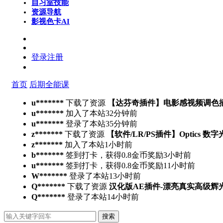
自习室
技能
资源导航
影视色卡
AI
登录
注册
首页
后期全能课
u*******
下载了资源
【达芬奇插件】电影感视频调色插件 PFA 
u*******
加入了本站
32分钟前
u*******
登录了本站
35分钟前
z*******
下载了资源
【软件/LR/PS插件】Optics 数
z*******
加入了本站
1小时前
b*******
签到打卡，获得0.8金币奖励
3小时前
u*******
签到打卡，获得0.8金币奖励
11小时前
W*******
登录了本站
13小时前
Q*******
下载了资源
汉化版AE插件-漂亮真实高级辉光发光特效
Q*******
登录了本站
14小时前
搜索