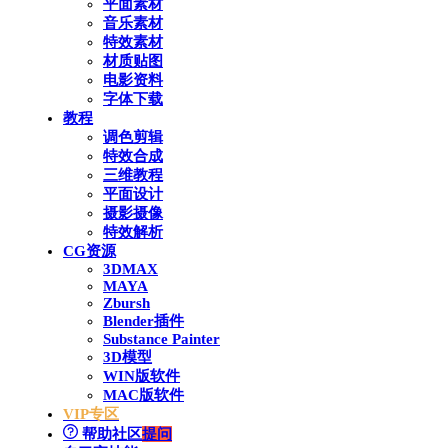
平面素材
音乐素材
特效素材
材质贴图
电影资料
字体下载
教程
调色剪辑
特效合成
三维教程
平面设计
摄影摄像
特效解析
CG资源
3DMAX
MAYA
Zbursh
Blender插件
Substance Painter
3D模型
WIN版软件
MAC版软件
VIP专区
帮助社区
提问