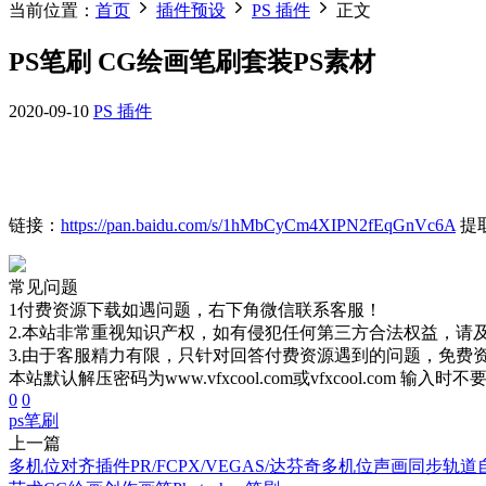
当前位置：
首页
插件预设
PS 插件
正文
PS笔刷 CG绘画笔刷套装PS素材
2020-09-10
PS 插件
链接：
https://pan.baidu.com/s/1hMbCyCm4XIPN2fEqGnVc6A
提取
常见问题
1付费资源下载如遇问题，右下角微信联系客服！
2.本站非常重视知识产权，如有侵犯任何第三方合法权益，请
3.由于客服精力有限，只针对回答付费资源遇到的问题，免费
本站默认解压密码为www.vfxcool.com或vfxcool.com 输入时
0
0
ps
笔刷
上一篇
多机位对齐插件PR/FCPX/VEGAS/达芬奇多机位声画同步轨道自动对齐插件Red