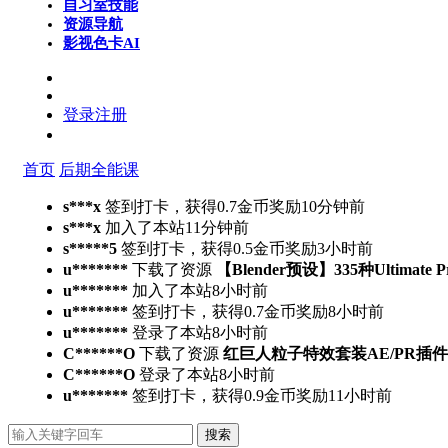
自习室
技能
资源导航
影视色卡
AI
登录
注册
首页
后期全能课
s***x
签到打卡，获得0.7金币奖励
10分钟前
s***x
加入了本站
11分钟前
s*****5
签到打卡，获得0.5金币奖励
3小时前
u*******
下载了资源
【Blender预设】335种Ultimate 
u*******
加入了本站
8小时前
u*******
签到打卡，获得0.7金币奖励
8小时前
u*******
登录了本站
8小时前
C******O
下载了资源
红巨人粒子特效套装AE/PR插件v2023.4.
C******O
登录了本站
8小时前
u*******
签到打卡，获得0.9金币奖励
11小时前
搜索