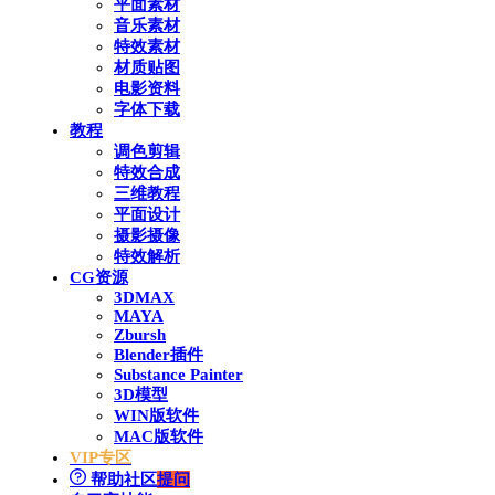
平面素材
音乐素材
特效素材
材质贴图
电影资料
字体下载
教程
调色剪辑
特效合成
三维教程
平面设计
摄影摄像
特效解析
CG资源
3DMAX
MAYA
Zbursh
Blender插件
Substance Painter
3D模型
WIN版软件
MAC版软件
VIP专区
帮助社区
提问