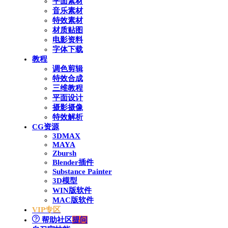
平面素材
音乐素材
特效素材
材质贴图
电影资料
字体下载
教程
调色剪辑
特效合成
三维教程
平面设计
摄影摄像
特效解析
CG资源
3DMAX
MAYA
Zbursh
Blender插件
Substance Painter
3D模型
WIN版软件
MAC版软件
VIP专区
帮助社区
提问