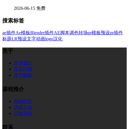
2026-06-15
免费
搜索标签
ae插件
Ae模板
Blender插件
AE脚本
调色
转场
pr模板
预设
pr插件
标题
LR预设
文字
动画
logo
汉化
关于
关于我们
常见问题
关于隐私
课程推介
帮助社区
讲师入住
正版课程
联系